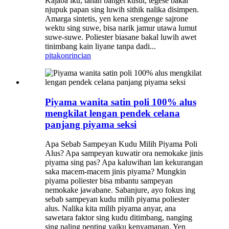
Kajaba iku, tahan banget kusut, tegese bakal
njupuk papan sing luwih sithik nalika disimpen.
Amarga sintetis, yen kena srengenge sajrone
wektu sing suwe, bisa narik jamur utawa lumut
suwe-suwe. Poliester biasane bakal luwih awet
tinimbang kain liyane tanpa dadi...
pitakon
rincian
Piyama wanita satin poli 100% alus
mengkilat lengan pendek celana
panjang piyama seksi
Apa Sebab Sampeyan Kudu Milih Piyama Poli
Alus? Apa sampeyan kuwatir ora nemokake jinis
piyama sing pas? Apa kaluwihan lan kekurangan
saka macem-macem jinis piyama? Mungkin
piyama poliester bisa mbantu sampeyan
nemokake jawabane. Sabanjure, ayo fokus ing
sebab sampeyan kudu milih piyama poliester
alus. Nalika kita milih piyama anyar, ana
sawetara faktor sing kudu ditimbang, nanging
sing paling penting yaiku kenyamanan. Yen