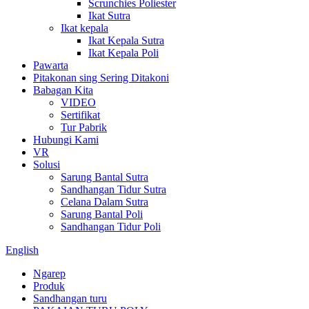
Scrunchies Poliester
Ikat Sutra
Ikat kepala
Ikat Kepala Sutra
Ikat Kepala Poli
Pawarta
Pitakonan sing Sering Ditakoni
Babagan Kita
VIDEO
Sertifikat
Tur Pabrik
Hubungi Kami
VR
Solusi
Sarung Bantal Sutra
Sandhangan Tidur Sutra
Celana Dalam Sutra
Sarung Bantal Poli
Sandhangan Tidur Poli
English
Ngarep
Produk
Sandhangan turu