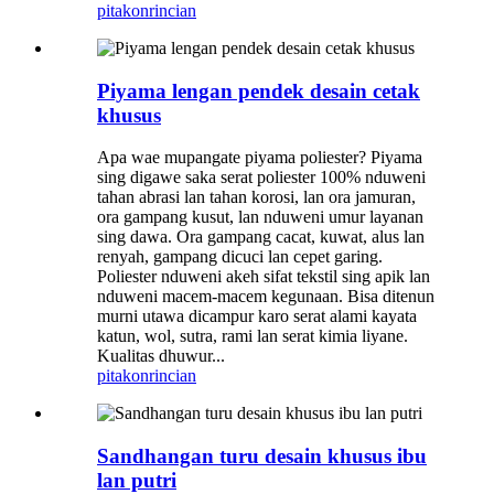
pitakon
rincian
Piyama lengan pendek desain cetak
khusus
Apa wae mupangate piyama poliester? Piyama
sing digawe saka serat poliester 100% nduweni
tahan abrasi lan tahan korosi, lan ora jamuran,
ora gampang kusut, lan nduweni umur layanan
sing dawa. Ora gampang cacat, kuwat, alus lan
renyah, gampang dicuci lan cepet garing.
Poliester nduweni akeh sifat tekstil sing apik lan
nduweni macem-macem kegunaan. Bisa ditenun
murni utawa dicampur karo serat alami kayata
katun, wol, sutra, rami lan serat kimia liyane.
Kualitas dhuwur...
pitakon
rincian
Sandhangan turu desain khusus ibu
lan putri