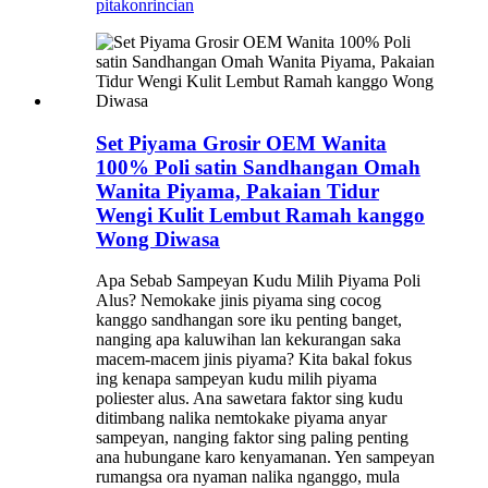
pitakon
rincian
Set Piyama Grosir OEM Wanita
100% Poli satin Sandhangan Omah
Wanita Piyama, Pakaian Tidur
Wengi Kulit Lembut Ramah kanggo
Wong Diwasa
Apa Sebab Sampeyan Kudu Milih Piyama Poli
Alus? Nemokake jinis piyama sing cocog
kanggo sandhangan sore iku penting banget,
nanging apa kaluwihan lan kekurangan saka
macem-macem jinis piyama? Kita bakal fokus
ing kenapa sampeyan kudu milih piyama
poliester alus. Ana sawetara faktor sing kudu
ditimbang nalika nemtokake piyama anyar
sampeyan, nanging faktor sing paling penting
ana hubungane karo kenyamanan. Yen sampeyan
rumangsa ora nyaman nalika nganggo, mula