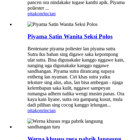
pancen ora nindakake tugase kanthi apik. Piyama
poliester ...
pitakon
rincian
Piyama Satin Wanita Seksi Polos
Bentenane piyama poliester lan piyama sutra
Sutra iku bahan sing digawe saka kepompong
ulat sutra. Bisa digunakake kanggo nggawe kain,
nanging uga digunakake kanggo nggawe
sandhangan. Piyama sutra dirancang supaya
entheng lan nyaman. Ciri khas sutra yaiku
teksture sing alus, alus, lan bisa ambegan - njaga
kelembapan saka kulit, nggawe sampeyan
rumangsa adhem nalika wengi musim panas. Ora
kaya kain liyane, sutra ora gampang kusut, mula
dadi pilihan sing cocog kanggo lelungan...
pitakon
rincian
Werna khusus rega pabrik langsung