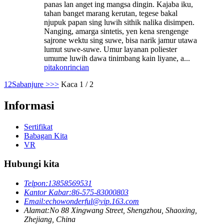
panas lan anget ing mangsa dingin. Kajaba iku,
tahan banget marang kerutan, tegese bakal
njupuk papan sing luwih sithik nalika disimpen.
Nanging, amarga sintetis, yen kena srengenge
sajrone wektu sing suwe, bisa narik jamur utawa
lumut suwe-suwe. Umur layanan poliester
umume luwih dawa tinimbang kain liyane, a...
pitakon
rincian
1
2
Sabanjure >
>>
Kaca 1 / 2
Informasi
Sertifikat
Babagan Kita
VR
Hubungi kita
Telpon:
13858569531
Kantor Kabar:
86-575-83000803
Email:
echowonderful@vip.163.com
Alamat:
No 88 Xingwang Street, Shengzhou, Shaoxing,
Zhejiang, China