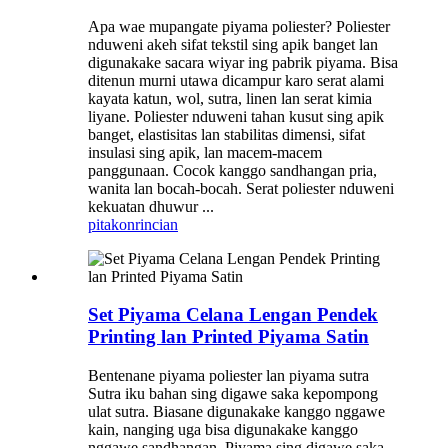
Apa wae mupangate piyama poliester? Poliester
nduweni akeh sifat tekstil sing apik banget lan
digunakake sacara wiyar ing pabrik piyama. Bisa
ditenun murni utawa dicampur karo serat alami
kayata katun, wol, sutra, linen lan serat kimia
liyane. Poliester nduweni tahan kusut sing apik
banget, elastisitas lan stabilitas dimensi, sifat
insulasi sing apik, lan macem-macem
panggunaan. Cocok kanggo sandhangan pria,
wanita lan bocah-bocah. Serat poliester nduweni
kekuatan dhuwur ...
pitakon
rincian
Set Piyama Celana Lengan Pendek
Printing lan Printed Piyama Satin
Bentenane piyama poliester lan piyama sutra
Sutra iku bahan sing digawe saka kepompong
ulat sutra. Biasane digunakake kanggo nggawe
kain, nanging uga bisa digunakake kanggo
nggawe sandhangan. Piyama sing digawe saka