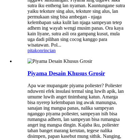
sutra iku entheng lan nyaman. Kauntungane sutra
yaiku teksture sing alus, teksture sing alus, lan
permukaan sing bisa ambegan - njaga
kelembapan saka kulit lan njaga sampeyan tetep
adhem ing wayah wengi musim panas. Ora kaya
kain liyane, sutra asli ora gampang kusut, mula
uga dadi pilihan sing cocog kanggo para
wisatawan. Pol...
pitakon
rincian
Piyama Desain Khusus Grosir
Apa wae mupangate piyama poliester? Poliester
nduweni efek insulasi termal sing luwih apik, lan
umume luwih anget tinimbang katun. Amarga
bisa nyerep kelembapan ing awak manungsa,
sanajan ing mangsa panas, nalika sampeyan
nganggo piyama poliester, sampeyan isih bisa
rumangsa adhem, lan sampeyan bisa rumangsa
anget ing mangsa dingin. Kajaba iku, poliester
tahan banget marang kerutan, tegese nalika
disimpen, papan kasebut mung sithik. Nanging,