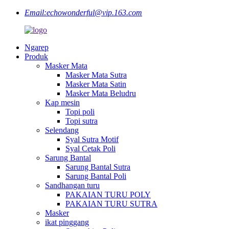
Email:
echowonderful@vip.163.com
Ngarep
Produk
Masker Mata
Masker Mata Sutra
Masker Mata Satin
Masker Mata Beludru
Kap mesin
Topi poli
Topi sutra
Selendang
Syal Sutra Motif
Syal Cetak Poli
Sarung Bantal
Sarung Bantal Sutra
Sarung Bantal Poli
Sandhangan turu
PAKAIAN TURU POLY
PAKAIAN TURU SUTRA
Masker
ikat pinggang