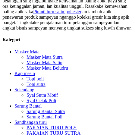
pelanggan sing nggabungake kenyamanan paling apik, gaya sing
ora ketinggalan jaman, lan kualitas unggul. Rasakake kemewahan
paling apik saka
Piranti turu satin poliester
lan tambah apik
penawaran produk sampeyan nganggo koleksi grosir kita sing apik
banget. Tingkatake pengalaman turu pelanggan sampeyan lan
angkat bisnis sampeyan menyang tingkat sukses sing luwih dhuwur.
Kategori
Masker Mata
Masker Mata Sutra
Masker Mata Satin
Masker Mata Beludru
Kap mesin
Topi poli
Topi sutra
Selendang
Syal Sutra Motif
Syal Cetak Poli
Sarung Bantal
Sarung Bantal Sutra
Sarung Bantal Poli
Sandhangan turu
PAKAIAN TURU POLY
PAKAIAN TURU SUTRA