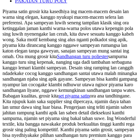
PAKAIAN TURU POLY
Piyama satin grosir kita kasedhiya ing macem-macem desain lan
warna sing elegan, kanggo nyukupi macem-macem selera lan
preferensi. Apa sampeyan luwih seneng tampilan klasik sing ora
ketinggalan jaman kanthi warna-warna polos utawa kepengin pola
sing luwih nyenengake lan cerah, kita duwe sesuatu kanggo kabeh
wong. Saka motif kembang sing alus nganti polkadot sing apik,
piyama kita dirancang kanggo nggawe sampeyan rumangsa lan
katon elegan tanpa gaweyan, sanajan sampeyan mung santai ing
omah. Ora mung grosir kita
Sandhangan turu poliester
sampurna
kanggo turu sing kepenak, nanging uga dadi tambahan serbaguna
kanggo lemari klambi sampeyan. Desain sing ramping lan canggih
ndadekake cocog kanggo sandhangan santai utawa malah minangka
sandhangan njaba sing apik gayane. Sampeyan bisa kanthi gampang
nyampur lan cocogake klambi ndhuwur utawa ngisor piyama karo
sandhangan liyane, nggawe kemungkinan sandhangan tanpa wates.
Babagan kualitas, grosir kita
set piyama satin
ora ana tandhingane.
Kita njupuk kain saka supplier sing dipercaya, njamin daya tahan
lan umur dawa sing luar biasa. Pengerjaan sing teliti njamin saben
jahitan rampung kanthi apik lan saben detail dieksekusi kanthi
sampurna, njamin set piyama sing bakal tahan suwe. Ing Wonderful
textile, kita bangga nawakake produk berkualitas tinggi kanthi rega
grosir sing paling kompetitif. Kanthi piyama satin grosir, sampeyan
bisa nyedhiyakake pilihan sandhangan turu premium kanggo para