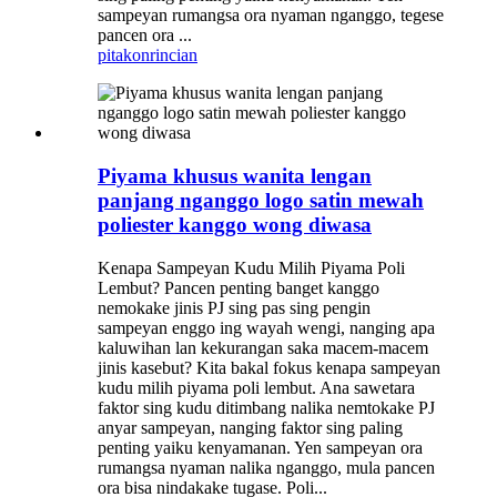
sampeyan rumangsa ora nyaman nganggo, tegese
pancen ora ...
pitakon
rincian
Piyama khusus wanita lengan
panjang nganggo logo satin mewah
poliester kanggo wong diwasa
Kenapa Sampeyan Kudu Milih Piyama Poli
Lembut? Pancen penting banget kanggo
nemokake jinis PJ sing pas sing pengin
sampeyan enggo ing wayah wengi, nanging apa
kaluwihan lan kekurangan saka macem-macem
jinis kasebut? Kita bakal fokus kenapa sampeyan
kudu milih piyama poli lembut. Ana sawetara
faktor sing kudu ditimbang nalika nemtokake PJ
anyar sampeyan, nanging faktor sing paling
penting yaiku kenyamanan. Yen sampeyan ora
rumangsa nyaman nalika nganggo, mula pancen
ora bisa nindakake tugase. Poli...