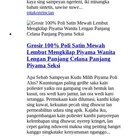
kaya sing sampeyan ngerteni, iki minangka
bahan sintetis, sawise suwe...
pitakon
rincian
Grosir 100% Poli Satin Mewah
Lembut Mengkilap Piyama Wanita
Lengan Panjang Celana Panjang
Piyama Seksi
Apa Sebab Sampeyan Kudu Milih Piyama Poli
Alus? Kauntungan paling gedhe saka kain
poliester yaiku ora gampang owah bentuk lan
kusut, ora wedi karo jamur, lan ora wedi karo
serangga. Permukaan kain dilumasi, kanthi kilap
sing kuwat, kekuatan pecah sing dhuwur lan
permeabilitas udara sing apik. Kajaba iku,
pangembangan kain poliester kanthi panyerepan
kelembapan sing dhuwur, nyerep kringet, lan
cepet garing nduweni makna sing penting banget
kanggo ningkatake kenyamanan nganggo...