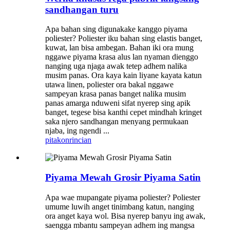
sandhangan turu
Apa bahan sing digunakake kanggo piyama
poliester? Poliester iku bahan sing elastis banget,
kuwat, lan bisa ambegan. Bahan iki ora mung
nggawe piyama krasa alus lan nyaman dienggo
nanging uga njaga awak tetep adhem nalika
musim panas. Ora kaya kain liyane kayata katun
utawa linen, poliester ora bakal nggawe
sampeyan krasa panas banget nalika musim
panas amarga nduweni sifat nyerep sing apik
banget, tegese bisa kanthi cepet mindhah kringet
saka njero sandhangan menyang permukaan
njaba, ing ngendi ...
pitakon
rincian
Piyama Mewah Grosir Piyama Satin
Apa wae mupangate piyama poliester? Poliester
umume luwih anget tinimbang katun, nanging
ora anget kaya wol. Bisa nyerep banyu ing awak,
saengga mbantu sampeyan adhem ing mangsa