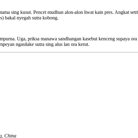
 utama sing kusut. Pencet mudhun alon-alon liwat kain pres. Angkat setr
s) bakal nyegah sutra kobong.
 sampurna. Uga, priksa manawa sandhangan kasebut kenceng supaya or
peyan ngasilake sutra sing alus lan ora kerut.
g, China