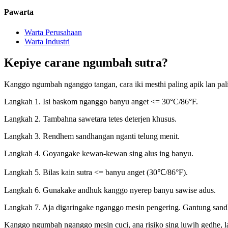
Pawarta
Warta Perusahaan
Warta Industri
Kepiye carane ngumbah sutra?
Kanggo ngumbah nganggo tangan, cara iki mesthi paling apik lan pa
Langkah 1. Isi baskom nganggo banyu anget <= 30°C/86°F.
Langkah 2. Tambahna sawetara tetes deterjen khusus.
Langkah 3. Rendhem sandhangan nganti telung menit.
Langkah 4. Goyangake kewan-kewan sing alus ing banyu.
Langkah 5. Bilas kain sutra <= banyu anget (30℃/86°F).
Langkah 6. Gunakake andhuk kanggo nyerep banyu sawise adus.
Langkah 7. Aja digaringake nganggo mesin pengering. Gantung sand
Kanggo ngumbah nganggo mesin cuci, ana risiko sing luwih gedhe, l