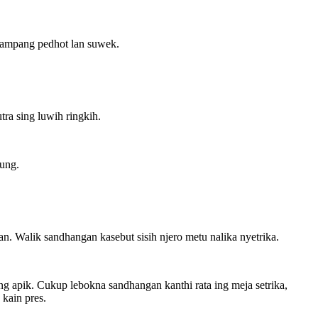
a gampang pedhot lan suwek.
ra sing luwih ringkih.
sung.
n. Walik sandhangan kasebut sisih njero metu nalika nyetrika.
ng apik. Cukup lebokna sandhangan kanthi rata ing meja setrika,
kain pres.