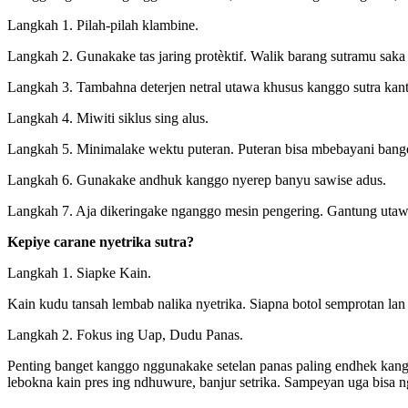
Langkah 1. Pilah-pilah klambine.
Langkah 2. Gunakake tas jaring protèktif. Walik barang sutramu saka 
Langkah 3. Tambahna deterjen netral utawa khusus kanggo sutra kan
Langkah 4. Miwiti siklus sing alus.
Langkah 5. Minimalake wektu puteran. Puteran bisa mbebayani banget 
Langkah 6. Gunakake andhuk kanggo nyerep banyu sawise adus.
Langkah 7. Aja dikeringake nganggo mesin pengering. Gantung utawa
Kepiye carane nyetrika sutra?
Langkah 1. Siapke Kain.
Kain kudu tansah lembab nalika nyetrika. Siapna botol semprotan lan
Langkah 2. Fokus ing Uap, Dudu Panas.
Penting banget kanggo nggunakake setelan panas paling endhek kanggo 
lebokna kain pres ing ndhuwure, banjur setrika. Sampeyan uga bisa 