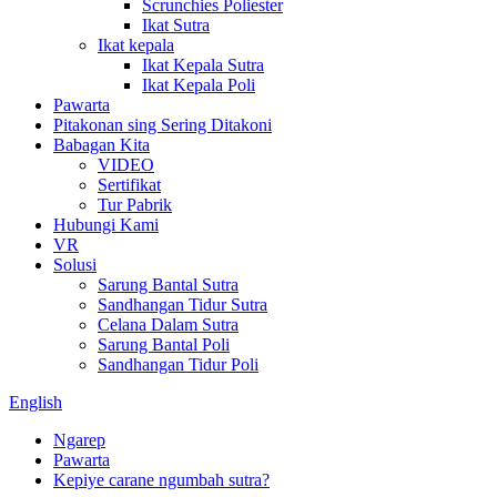
Scrunchies Poliester
Ikat Sutra
Ikat kepala
Ikat Kepala Sutra
Ikat Kepala Poli
Pawarta
Pitakonan sing Sering Ditakoni
Babagan Kita
VIDEO
Sertifikat
Tur Pabrik
Hubungi Kami
VR
Solusi
Sarung Bantal Sutra
Sandhangan Tidur Sutra
Celana Dalam Sutra
Sarung Bantal Poli
Sandhangan Tidur Poli
English
Ngarep
Pawarta
Kepiye carane ngumbah sutra?