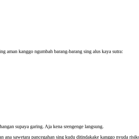
ling aman kanggo ngumbah barang-barang sing alus kaya sutra:
hangan supaya garing. Aja kena srengenge langsung.
an ana sawetara pancegahan sing kudu ditindakake kanggo nyuda risiko