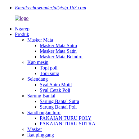
Email:
echowonderful@vip.163.com
Ngarep
Produk
Masker Mata
Masker Mata Sutra
Masker Mata Satin
Masker Mata Beludru
Kap mesin
Topi poli
Topi sutra
Selendang
Syal Sutra Motif
Syal Cetak Poli
Sarung Bantal
Sarung Bantal Sutra
Sarung Bantal Poli
Sandhangan turu
PAKAIAN TURU POLY
PAKAIAN TURU SUTRA
Masker
ikat pinggang