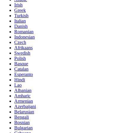
Irish
Greek
Turkish
Italian
Danish
Romanian
Indonesian
Czech
Afrikaans
Swedish
Polish
Basque
Catalan
Esperanto
Hindi
Lao
Albanian
Amharic
Armenian
Azerbaijani
Belarusian
Bengali
Bosnian
Bulgarian