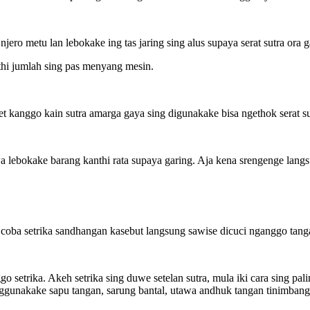
njero metu lan lebokake ing tas jaring sing alus supaya serat sutra or
thi jumlah sing pas menyang mesin.
kanggo kain sutra amarga gaya sing digunakake bisa ngethok serat sut
 lebokake barang kanthi rata supaya garing. Aja kena srengenge lang
 coba setrika sandhangan kasebut langsung sawise dicuci nganggo tanga
setrika. Akeh setrika sing duwe setelan sutra, mula iki cara sing pali
nggunakake sapu tangan, sarung bantal, utawa andhuk tangan tinimbang 