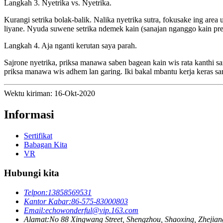
Langkah 3. Nyetrika vs. Nyetrika.
Kurangi setrika bolak-balik. Nalika nyetrika sutra, fokusake ing area
liyane. Nyuda suwene setrika ndemek kain (sanajan nganggo kain pre
Langkah 4. Aja nganti kerutan saya parah.
Sajrone nyetrika, priksa manawa saben bagean kain wis rata kanthi
priksa manawa wis adhem lan garing. Iki bakal mbantu kerja keras sam
Wektu kiriman: 16-Okt-2020
Informasi
Sertifikat
Babagan Kita
VR
Hubungi kita
Telpon:
13858569531
Kantor Kabar:
86-575-83000803
Email:
echowonderful@vip.163.com
Alamat:
No 88 Xingwang Street, Shengzhou, Shaoxing, Zhejian